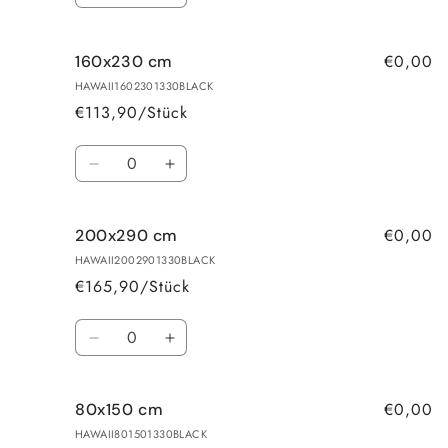
die
die
Menge
Menge
€0,00
160x230 cm
für
für
120x170
120x170
HAWAII1602301330BLACK
cm
cm
€113,90/Stück
Anzahl
Verringere
Erhöhe
die
die
Menge
Menge
€0,00
200x290 cm
für
für
160x230
160x230
HAWAII2002901330BLACK
cm
cm
€165,90/Stück
Anzahl
Verringere
Erhöhe
die
die
Menge
Menge
€0,00
80x150 cm
für
für
200x290
200x290
HAWAII801501330BLACK