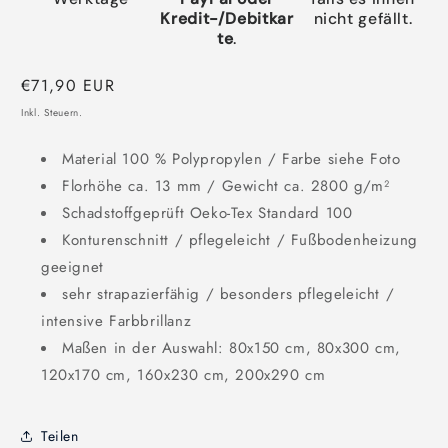
Kredit-/Debitkar
nicht gefällt.
te
.
Normaler
€71,90 EUR
Preis
Inkl. Steuern.
Material 100 % Polypropylen / Farbe siehe Foto
Florhöhe ca. 13 mm / Gewicht ca. 2800 g/m²
Schadstoffgeprüft Oeko-Tex Standard 100
Konturenschnitt / pflegeleicht / Fußbodenheizung
geeignet
sehr strapazierfähig / besonders pflegeleicht /
intensive Farbbrillanz
Maßen in der Auswahl: 80x150 cm, 80x300 cm,
120x170 cm, 160x230 cm, 200x290 cm
Teilen