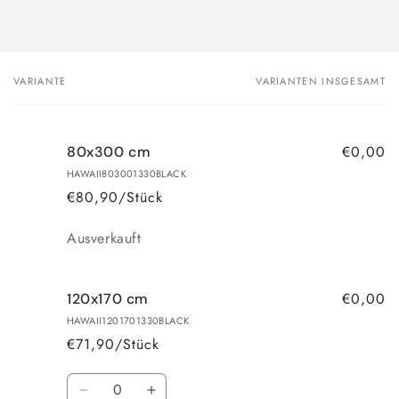
VARIANTE
VARIANTEN INSGESAMT
Dein
Warenkorb
€0,00
80x300 cm
HAWAII803001330BLACK
€80,90/Stück
Anzahl
Ausverkauft
€0,00
120x170 cm
HAWAII1201701330BLACK
€71,90/Stück
Anzahl
Verringere
Erhöhe