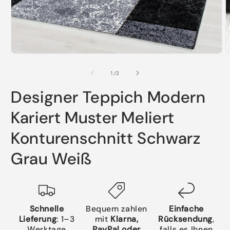
Medien
M
1
2
in
i
von
1
/
2
Modal
M
öffnen
ö
Designer Teppich Modern
Kariert Muster Meliert
Konturenschnitt Schwarz
Grau Weiß
Schnelle
Bequem zahlen
Einfache
Lieferung
: 1–3
mit
Klarna,
Rücksendung
,
Werktage
PayPal oder
falls es Ihnen