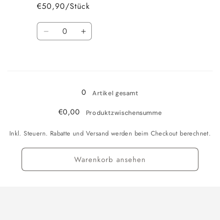
cm
cm
€50,90/Stück
Anzahl
Verringere
Erhöhe
die
die
Menge
Menge
Wird
für
für
80x150
80x150
geladen ...
cm
cm
0
Artikel gesamt
€0,00
Produktzwischensumme
Inkl. Steuern. Rabatte und Versand werden beim Checkout berechnet.
Warenkorb ansehen