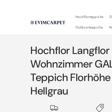
Direkt
zum
Inhalt
Hochflorteppiche
D
Outdoorteppiche
W
Hochflor Langflor
Wohnzimmer GA
Teppich Florhöh
Hellgrau