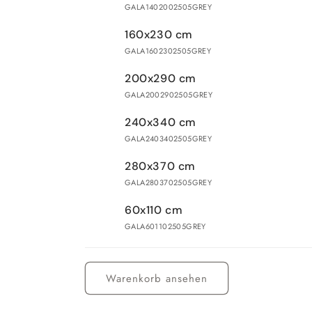
GALA1402002505GREY
160x230 cm
GALA1602302505GREY
200x290 cm
GALA2002902505GREY
240x340 cm
GALA2403402505GREY
280x370 cm
GALA2803702505GREY
60x110 cm
GALA601102505GREY
Wird
geladen ...
Warenkorb ansehen