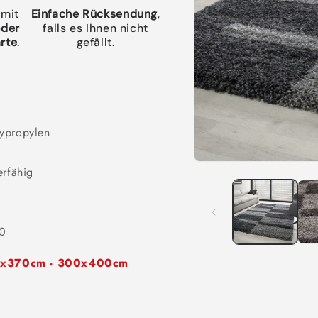
 mit
Einfache Rücksendung
,
oder
falls es Ihnen nicht
rte
.
gefällt.
lypropylen
Medien
erfähig
1
in
Modal
öffnen
00
80x370cm - 300x400cm