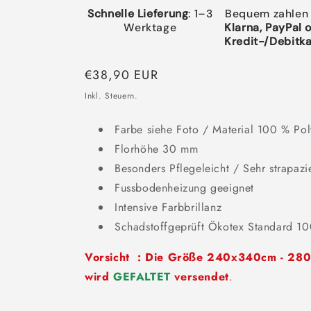
Schnelle Lieferung
: 1–3
Bequem zahlen
Werktage
Klarna, PayPal 
Kredit-/Debitka
Normaler
€38,90 EUR
Preis
Inkl. Steuern.
Farbe siehe Foto / Material 100 % Po
Florhöhe 30 mm
Besonders Pflegeleicht / Sehr strapazi
Fussbodenheizung geeignet
Intensive Farbbrillanz
Schadstoffgeprüft Ökotex Standard 1
Vorsicht : Die Größe 240x340cm - 2
wird
GEFALTET
versendet
.