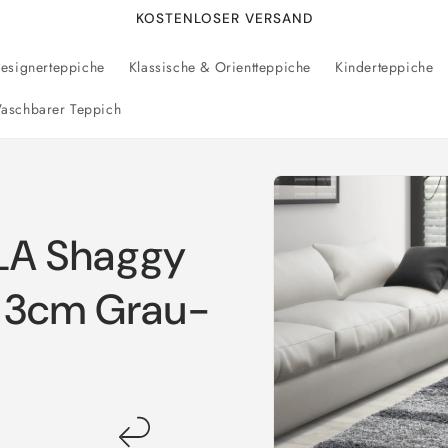
KOSTENLOSER VERSAND
esignerteppiche
Klassische & Orientteppiche
Kinderteppiche
aschbarer Teppich
Zu
Produktinformationen
springen
LA Shaggy
e 3cm Grau-