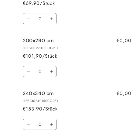
cm
cm
€69,90/Stück
Anzahl
Verringere
Erhöhe
die
die
Menge
Menge
€0,00
200x290 cm
für
für
160x230
160x230
LIFE2002901500GREY
cm
cm
€101,90/Stück
Anzahl
Verringere
Erhöhe
die
die
Menge
Menge
€0,00
240x340 cm
für
für
200x290
200x290
LIFE2403401500GREY
cm
cm
€153,90/Stück
Anzahl
Verringere
Erhöhe
die
die