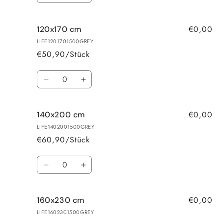
die
die
Menge
Menge
€0,00
120x170 cm
für
für
100x200
100x200
LIFE1201701500GREY
cm
cm
€50,90/Stück
Anzahl
Verringere
Erhöhe
die
die
Menge
Menge
€0,00
140x200 cm
für
für
120x170
120x170
LIFE1402001500GREY
cm
cm
€60,90/Stück
Anzahl
Verringere
Erhöhe
die
die
Menge
Menge
€0,00
160x230 cm
für
für
140x200
140x200
LIFE1602301500GREY