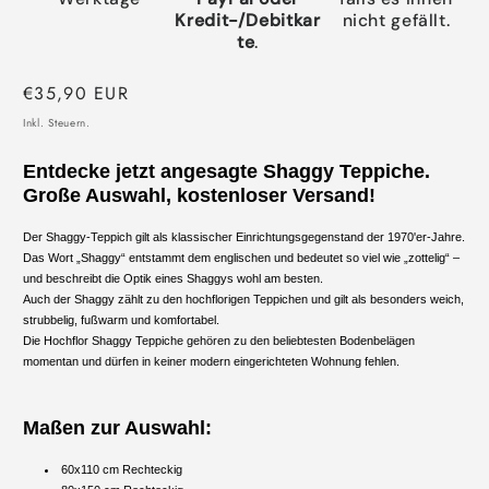
Kredit-/Debitkar
nicht gefällt.
te
.
Normaler
€35,90 EUR
Preis
Inkl. Steuern.
Entdecke jetzt angesagte Shaggy Teppiche.
Große Auswahl, kostenloser Versand!
Der Shaggy-Teppich gilt als klassischer Einrichtungsgegenstand der 1970'er-Jahre.
Das Wort „Shaggy“ entstammt dem englischen und bedeutet so viel wie „zottelig“ –
und beschreibt die Optik eines Shaggys wohl am besten.
Auch der Shaggy zählt zu den hochflorigen Teppichen und gilt als besonders weich,
strubbelig, fußwarm und komfortabel.
Die Hochflor Shaggy Teppiche gehören zu den beliebtesten Bodenbelägen
momentan und dürfen in keiner modern eingerichteten Wohnung fehlen.
Maßen zur Auswahl:
60x110 cm Rechteckig