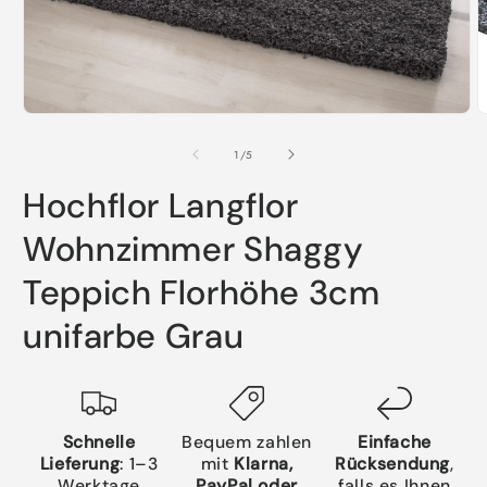
ö
Medien
1
in
von
1
/
5
Modal
öffnen
Hochflor Langflor
Wohnzimmer Shaggy
Teppich Florhöhe 3cm
unifarbe Grau
Schnelle
Bequem zahlen
Einfache
Lieferung
: 1–3
mit
Klarna,
Rücksendung
,
Werktage
PayPal oder
falls es Ihnen