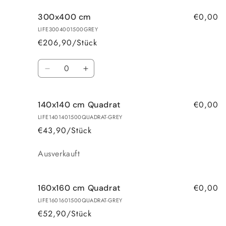
Menge
Menge
€0,00
300x400 cm
für
für
240x340
240x340
LIFE3004001500GREY
cm
cm
€206,90/Stück
Anzahl
Verringere
Erhöhe
die
die
Menge
Menge
€0,00
140x140 cm Quadrat
für
für
300x400
300x400
LIFE1401401500QUADRAT-GREY
cm
cm
€43,90/Stück
Anzahl
Ausverkauft
€0,00
160x160 cm Quadrat
LIFE1601601500QUADRAT-GREY
€52,90/Stück