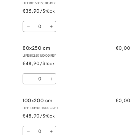
LIFE801501500GREY
€35,90/Stück
Anzahl
Verringere
Erhöhe
die
die
Menge
Menge
€0,00
80x250 cm
für
für
80x150
80x150
LIFE802501500GREY
cm
cm
€48,90/Stück
Anzahl
Verringere
Erhöhe
die
die
Menge
Menge
€0,00
100x200 cm
für
für
80x250
80x250
LIFE1002001500GREY
cm
cm
€48,90/Stück
Anzahl
Verringere
Erhöhe