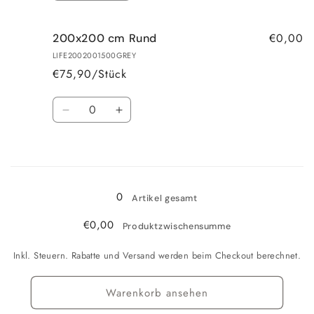
die
die
Menge
Menge
€0,00
200x200 cm Rund
für
für
160x160
160x160
LIFE2002001500GREY
cm
cm
€75,90/Stück
Rund
Rund
Anzahl
Verringere
Erhöhe
die
die
Menge
Menge
Wird
für
für
200x200
200x200
geladen ...
cm
cm
0
Artikel gesamt
Rund
Rund
€0,00
Produktzwischensumme
Inkl. Steuern. Rabatte und Versand werden beim Checkout berechnet.
Warenkorb ansehen