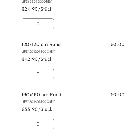
60x110
60x110
LIFE80801500GREY
cm
cm
€24,90/Stück
Anzahl
Verringere
Erhöhe
die
die
Menge
Menge
€0,00
120x120 cm Rund
für
für
80x80
80x80
LIFE1201201500GREY
cm
cm
€42,90/Stück
Rund
Rund
Anzahl
Verringere
Erhöhe
die
die
Menge
Menge
€0,00
160x160 cm Rund
für
für
120x120
120x120
LIFE1601601500GREY
cm
cm
€55,90/Stück
Rund
Rund
Anzahl
Verringere
Erhöhe