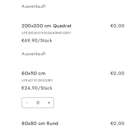
Anzahl
Ausverkauft
€0,00
200x200 cm Quadrat
LIFE2002001500QUADRAT-GREY
€69,90/Stück
Anzahl
Ausverkauft
€0,00
60x110 cm
LIFE601101500GREY
€24,90/Stück
Anzahl
Verringere
Erhöhe
die
die
Menge
Menge
€0,00
80x80 cm Rund
für
für