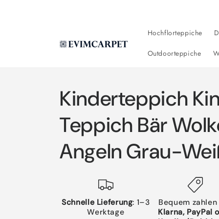
Direkt
zum
Inhalt
Hochflorteppiche
D
Outdoorteppiche
W
Kinderteppich K
Teppich Bär Wolk
Angeln Grau-Wei
Schnelle Lieferung
: 1–3
Bequem zahlen
Werktage
Klarna, PayPal 