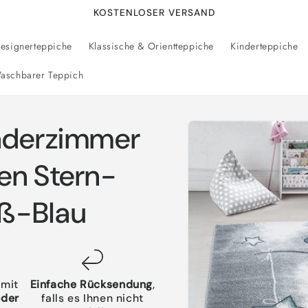
KOSTENLOSER VERSAND
esignerteppiche
Klassische & Orientteppiche
Kinderteppiche
aschbarer Teppich
Zu
inderzimmer
Produktinformationen
springen
en Stern-
ß-Blau
 mit
Einfache Rücksendung
,
oder
falls es Ihnen nicht