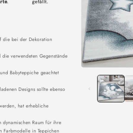
rte
.
gefällt.
f die bei der Dekoration
nd die verwendeten Gegenstände
Medien
r und Babyteppiche geachtet
1
in
Modal
öffnen
ladenen Designs sollte ebenso
erden, hat erhebliche
en dynamischen Raum für ihre
n Farbmodelle in Teppichen