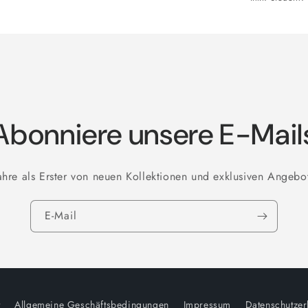
Rund
Rund
Abonniere unsere E-Mail
ahre als Erster von neuen Kollektionen und exklusiven Angebo
E-Mail
t
Allgemeine Geschäftsbedingungen
Impressum
Datenschutzer