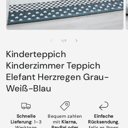
Medien
M
1
2
in
i
von
1
/
7
Modal
M
öffnen
ö
Kinderteppich
Kinderzimmer Teppich
Elefant Herzregen Grau-
Weiß-Blau
Schnelle
Bequem zahlen
Einfache
Lieferung
: 1–3
mit
Klarna,
Rücksendung
,
Werktage
PayPal oder
falls es Ihnen