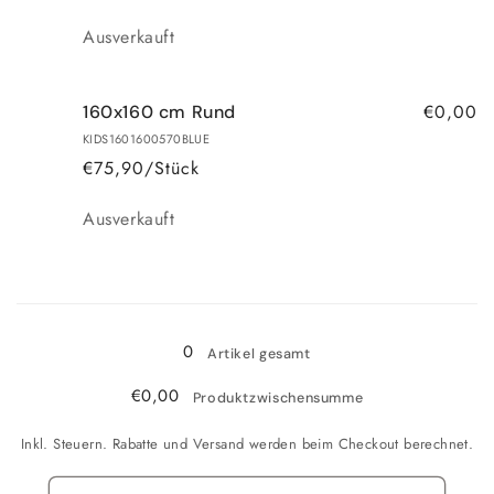
Anzahl
Ausverkauft
€0,00
160x160 cm Rund
KIDS1601600570BLUE
€75,90/Stück
Anzahl
Ausverkauft
Wird
geladen ...
0
Artikel gesamt
€0,00
Produktzwischensumme
Inkl. Steuern. Rabatte und Versand werden beim Checkout berechnet.