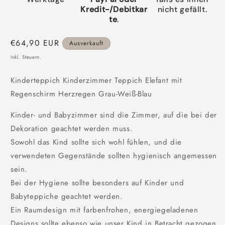
Kredit-/Debitkar
nicht gefällt.
te
.
Normaler
€64,90 EUR
Ausverkauft
Preis
Inkl. Steuern.
Kinderteppich Kinderzimmer Teppich Elefant mit
Regenschirm Herzregen Grau-Weiß-Blau
Kinder- und Babyzimmer sind die Zimmer, auf die bei der
Dekoration geachtet werden muss.
Sowohl das Kind sollte sich wohl fühlen, und die
verwendeten Gegenstände sollten hygienisch angemessen
sein.
Bei der Hygiene sollte besonders auf Kinder und
Babyteppiche geachtet werden.
Ein Raumdesign mit farbenfrohen, energiegeladenen
Designs sollte ebenso wie unser Kind in Betracht gezogen