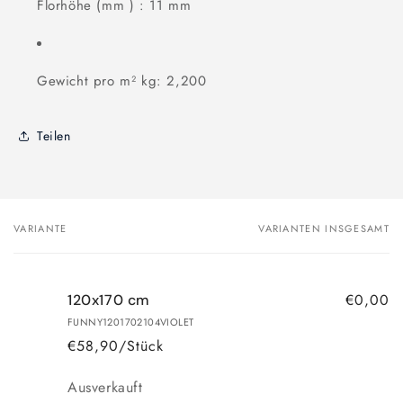
Florhöhe (mm ) : 11 mm
Gewicht pro m² kg: 2,200
Teilen
VARIANTE
VARIANTEN INSGESAMT
Dein
Warenkorb
€0,00
120x170 cm
FUNNY1201702104VIOLET
€58,90/Stück
Anzahl
Ausverkauft