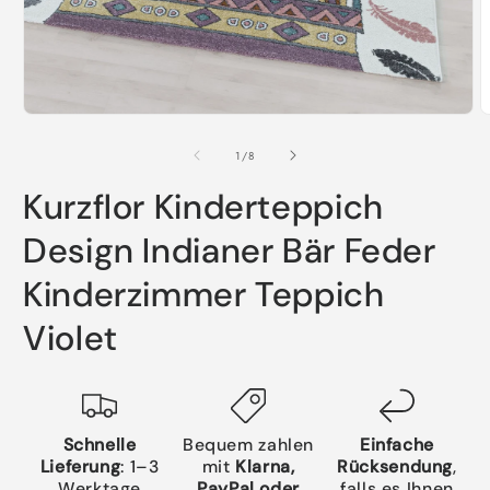
Medien
M
1
2
in
i
von
1
/
8
Modal
M
öffnen
ö
Kurzflor Kinderteppich
Design Indianer Bär Feder
Kinderzimmer Teppich
Violet
Schnelle
Bequem zahlen
Einfache
Lieferung
: 1–3
mit
Klarna,
Rücksendung
,
Werktage
PayPal oder
falls es Ihnen