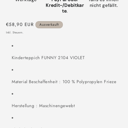
Kredit-/Debitkar
nicht gefällt.
te
.
Normaler
€58,90 EUR
Ausverkauft
Preis
Inkl. Steuern.
Kinderteppich FUNNY 2104 VIOLET
Material Beschaffenheit : 100 % Polypropylen Frieze
Herstellung : Maschinengewebt