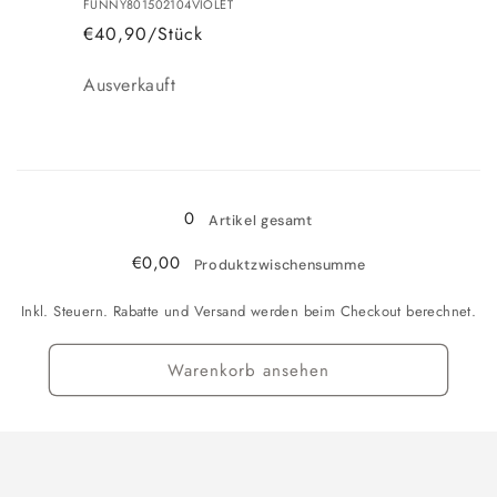
FUNNY801502104VIOLET
€40,90/Stück
Anzahl
Ausverkauft
Wird
geladen ...
0
Artikel gesamt
€0,00
Produktzwischensumme
Inkl. Steuern. Rabatte und Versand werden beim Checkout berechnet.
Warenkorb ansehen