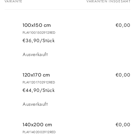
VARIANTE
VARIANTEN INSGESAMT
Dein
Warenkorb
€0,00
100x150 cm
PLAY1001502912RED
€36,90/Stück
Anzahl
Ausverkauft
€0,00
120x170 cm
PLAY1201702912RED
€44,90/Stück
Anzahl
Ausverkauft
€0,00
140x200 cm
PLAY1402002912RED