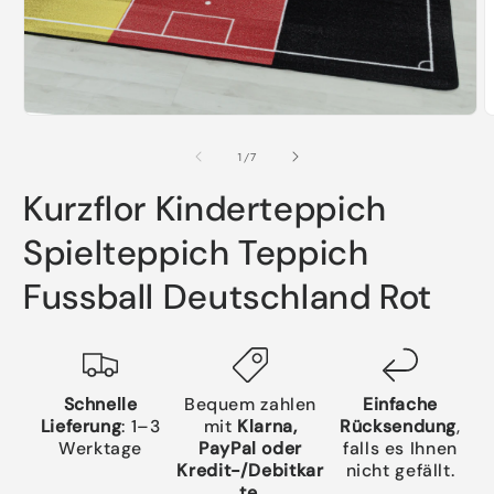
Medien
M
1
2
in
i
von
1
/
7
Modal
M
öffnen
ö
Kurzflor Kinderteppich
Spielteppich Teppich
Fussball Deutschland Rot
Schnelle
Bequem zahlen
Einfache
Lieferung
: 1–3
mit
Klarna,
Rücksendung
,
Werktage
PayPal oder
falls es Ihnen
Kredit-/Debitkar
nicht gefällt.
te
.