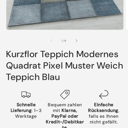
Medien
M
1
2
in
i
von
1
/
6
Modal
M
öffnen
ö
Kurzflor Teppich Modernes
Quadrat Pixel Muster Weich
Teppich Blau
Schnelle
Bequem zahlen
Einfache
Lieferung
: 1–3
mit
Klarna,
Rücksendung
,
Werktage
PayPal oder
falls es Ihnen
Kredit-/Debitkar
nicht gefällt.
te
.