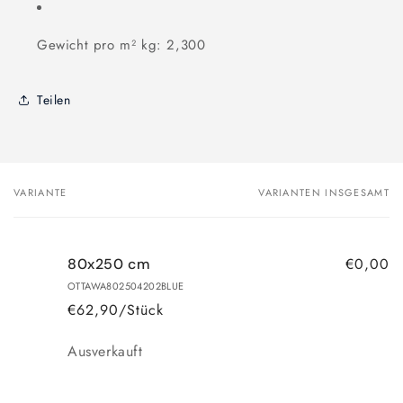
Gewicht pro m² kg: 2,300
Teilen
VARIANTE
VARIANTEN INSGESAMT
Dein
Warenkorb
€0,00
80x250 cm
OTTAWA802504202BLUE
€62,90/Stück
Anzahl
Ausverkauft