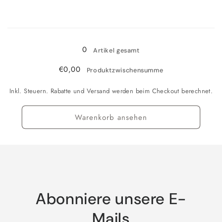
die
die
Menge
Menge
Wird
für
für
80x150
80x150
geladen ...
cm
cm
0
Artikel gesamt
€0,00
Produktzwischensumme
Inkl. Steuern. Rabatte und Versand werden beim Checkout berechnet.
Warenkorb ansehen
Abonniere unsere E-
Mails