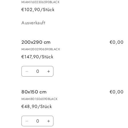
120x170
120x170
MIAMI1602306590BLACK
cm
cm
€102,90/Stück
Anzahl
Ausverkauft
€0,00
200x290 cm
MIAMI2002906590BLACK
€147,90/Stück
Anzahl
Verringere
Erhöhe
die
die
Menge
Menge
€0,00
80x150 cm
für
für
200x290
200x290
MIAMI801506590BLACK
cm
cm
€48,90/Stück
Anzahl
Verringere
Erhöhe