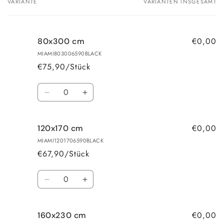
VARIANTE
VARIANTEN INSGESAMT
Dein
Warenkorb
€0,00
80x300 cm
MIAMI803006590BLACK
€75,90/Stück
Anzahl
Verringere
Erhöhe
die
die
Menge
Menge
€0,00
120x170 cm
für
für
80x300
80x300
MIAMI1201706590BLACK
cm
cm
€67,90/Stück
Anzahl
Verringere
Erhöhe
die
die
Menge
Menge
€0,00
160x230 cm
für
für