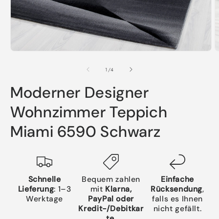
Medien
M
1
2
in
i
von
1
/
4
Modal
M
öffnen
ö
Moderner Designer
Wohnzimmer Teppich
Miami 6590 Schwarz
Schnelle
Bequem zahlen
Einfache
Lieferung
: 1–3
mit
Klarna,
Rücksendung
,
Werktage
PayPal oder
falls es Ihnen
Kredit-/Debitkar
nicht gefällt.
te
.