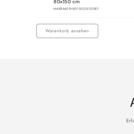
80x150 cm
MARRAKESH801500351GREY
Wird
geladen ...
Warenkorb ansehen
Erf