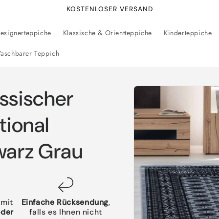
KOSTENLOSER VERSAND
esignerteppiche
Klassische & Orientteppiche
Kinderteppiche
aschbarer Teppich
Zu
ssischer
Produktinformationen
springen
tional
arz Grau
 mit
Einfache Rücksendung
,
oder
falls es Ihnen nicht