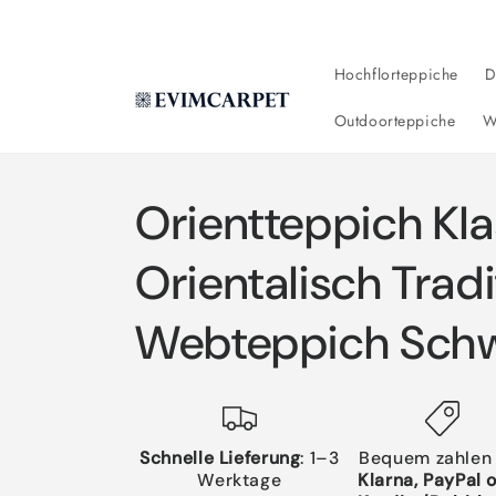
Direkt
zum
Inhalt
Hochflorteppiche
D
Outdoorteppiche
W
Orientteppich Kla
Orientalisch Tradi
Webteppich Schw
Schnelle Lieferung
: 1–3
Bequem zahlen
Werktage
Klarna, PayPal 