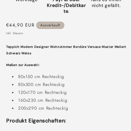
Kredit-/Debitkar
nicht gefällt.
te
.
Normaler
€44,90 EUR
Ausverkauft
Preis
Inkl. Steuern.
Teppich Modern Designer Wohnzimmer Bordüre Versace Muster Meliert
Schwarz Weiss
Maßen zur Auswahl:
80x150 cm Rechteckig
80x300 cm Rechteckig
120x170 cm Rechteckig
160x230 cm Rechteckig
200x290 cm Rechteckig
Produkt Eigenschaften: