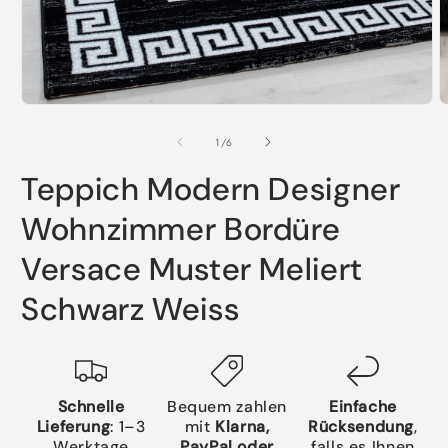
Medien
M
1
2
in
i
von
1
/
6
Modal
M
öffnen
ö
Teppich Modern Designer
Wohnzimmer Bordüre
Versace Muster Meliert
Schwarz Weiss
Schnelle
Bequem zahlen
Einfache
Lieferung
: 1–3
mit
Klarna,
Rücksendung
,
Werktage
PayPal oder
falls es Ihnen