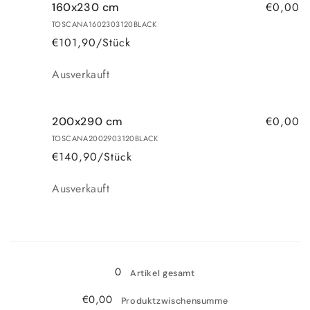
€0,00
160x230 cm
TOSCANA1602303120BLACK
€101,90/Stück
Anzahl
Ausverkauft
€0,00
200x290 cm
TOSCANA2002903120BLACK
€140,90/Stück
Anzahl
Ausverkauft
Wird
geladen ...
0
Artikel gesamt
€0,00
Produktzwischensumme