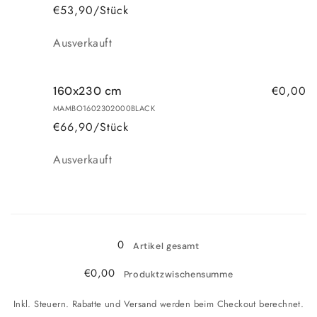
€53,90/Stück
Anzahl
Ausverkauft
€0,00
160x230 cm
MAMBO1602302000BLACK
€66,90/Stück
Anzahl
Ausverkauft
Wird
geladen ...
0
Artikel gesamt
€0,00
Produktzwischensumme
Inkl. Steuern. Rabatte und Versand werden beim Checkout berechnet.