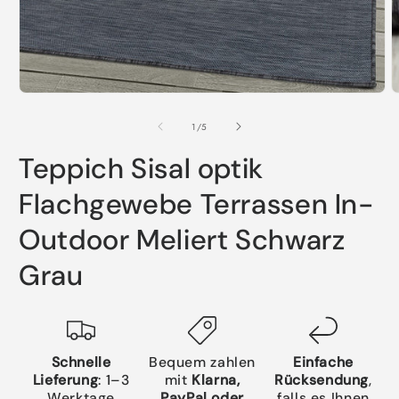
Medien
M
1
2
in
i
von
1
/
5
Modal
M
öffnen
ö
Teppich Sisal optik
Flachgewebe Terrassen In-
Outdoor Meliert Schwarz
Grau
Schnelle
Bequem zahlen
Einfache
Lieferung
: 1–3
mit
Klarna,
Rücksendung
,
Werktage
PayPal oder
falls es Ihnen