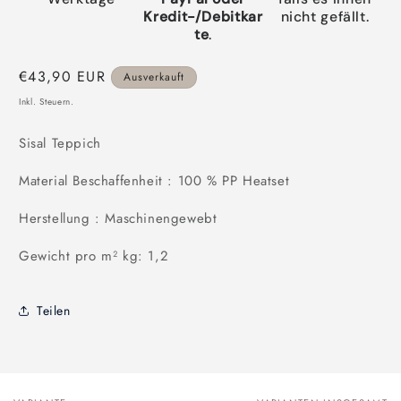
Kredit-/Debitkar
nicht gefällt.
te
.
Normaler
€43,90 EUR
Ausverkauft
Preis
Inkl. Steuern.
Sisal Teppich
Material Beschaffenheit : 100 % PP Heatset
Herstellung : Maschinengewebt
Gewicht pro m² kg: 1,2
Teilen