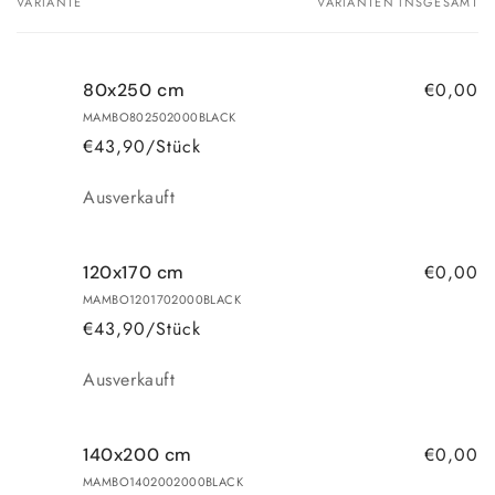
VARIANTE
VARIANTEN INSGESAMT
Dein
Warenkorb
€0,00
80x250 cm
MAMBO802502000BLACK
€43,90/Stück
Anzahl
Ausverkauft
€0,00
120x170 cm
MAMBO1201702000BLACK
€43,90/Stück
Anzahl
Ausverkauft
€0,00
140x200 cm
MAMBO1402002000BLACK