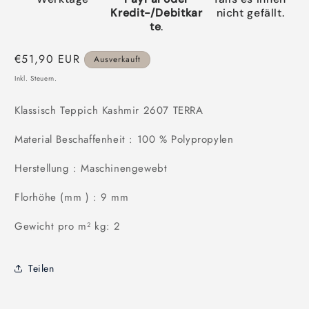
Kredit-/Debitkar
nicht gefällt.
te
.
Normaler
€51,90 EUR
Ausverkauft
Preis
Inkl. Steuern.
Klassisch Teppich Kashmir 2607 TERRA
Material Beschaffenheit : 100 % Polypropylen
Herstellung : Maschinengewebt
Florhöhe (mm ) : 9 mm
Gewicht pro m² kg: 2
Teilen