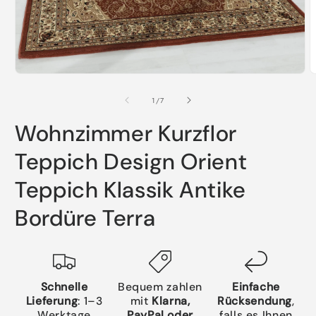
Medien
M
1
2
in
i
von
1
/
7
Modal
M
öffnen
ö
Wohnzimmer Kurzflor
Teppich Design Orient
Teppich Klassik Antike
Bordüre Terra
Schnelle
Bequem zahlen
Einfache
Lieferung
: 1–3
mit
Klarna,
Rücksendung
,
Werktage
PayPal oder
falls es Ihnen