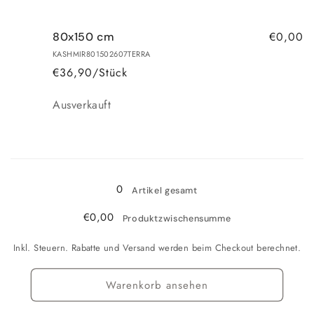
€0,00
80x150 cm
KASHMIR801502607TERRA
€36,90/Stück
Anzahl
Ausverkauft
Wird
geladen ...
0
Artikel gesamt
€0,00
Produktzwischensumme
Inkl. Steuern. Rabatte und Versand werden beim Checkout berechnet.
Warenkorb ansehen