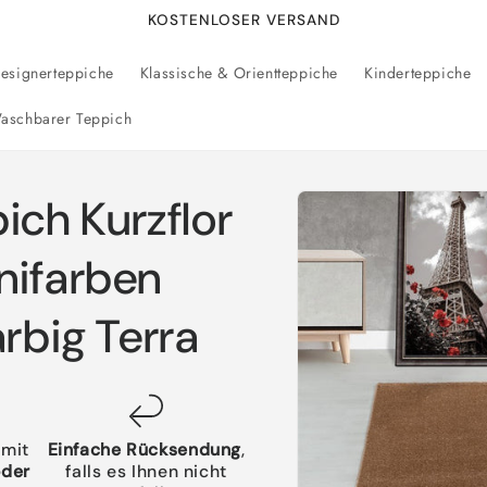
KOSTENLOSER VERSAND
esignerteppiche
Klassische & Orientteppiche
Kinderteppiche
aschbarer Teppich
Zu
ch Kurzflor
Produktinformationen
springen
nifarben
arbig Terra
 mit
Einfache Rücksendung
,
oder
falls es Ihnen nicht