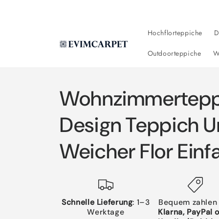
Direkt
zum
Inhalt
Hochflorteppiche
D
Outdoorteppiche
W
Wohnzimmerteppi
Design Teppich U
Weicher Flor Einf
Schnelle Lieferung
: 1–3
Bequem zahlen
Werktage
Klarna, PayPal 