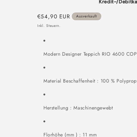
Kredit-/Debitka
Normaler
€54,90 EUR
Ausverkauft
Preis
Inkl. Steuern.
Modern Designer Teppich RIO 4600 CO
Material Beschaffenheit : 100 % Polyprop
Herstellung : Maschinengewebt
Florhöhe (mm ) : 11 mm