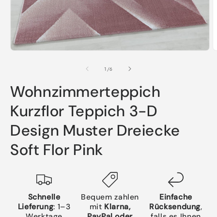
Medien
M
1
2
in
i
von
1
/
6
Modal
M
öffnen
ö
Wohnzimmerteppich
Kurzflor Teppich 3-D
Design Muster Dreiecke
Soft Flor Pink
Schnelle
Bequem zahlen
Einfache
Lieferung
: 1–3
mit
Klarna,
Rücksendung
,
Werktage
PayPal oder
falls es Ihnen