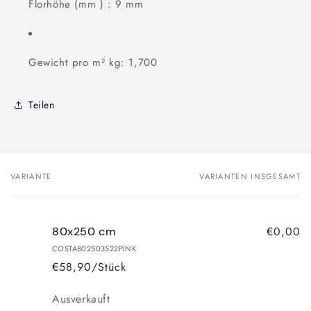
Florhöhe (mm ) : 9 mm
Gewicht pro m² kg: 1,700
Teilen
VARIANTE
VARIANTEN INSGESAMT
Dein
Warenkorb
€0,00
80x250 cm
COSTA802503522PINK
€58,90/Stück
Anzahl
Ausverkauft