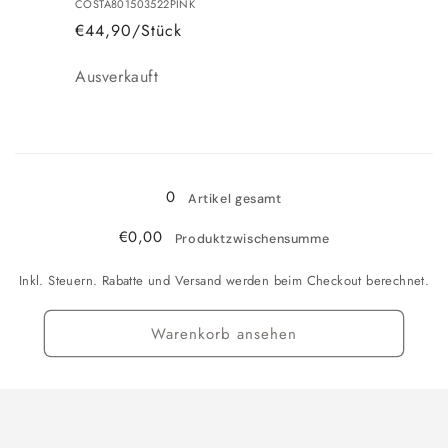
COSTA801503522PINK
€44,90/Stück
Anzahl
Ausverkauft
Wird
geladen ...
0
Artikel gesamt
€0,00
Produktzwischensumme
Inkl. Steuern. Rabatte und Versand werden beim Checkout berechnet.
Warenkorb ansehen