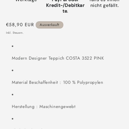
Kredit-/Debitkar
nicht gefällt.
te
.
Normaler
€58,90 EUR
Ausverkauft
Preis
Inkl. Steuern.
Modern Designer Teppich COSTA 3522 PINK
Material Beschaffenheit : 100 % Polypropylen
Herstellung : Maschinengewebt