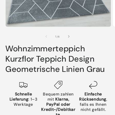
Medien
M
1
2
in
i
von
1
/
6
Modal
M
öffnen
ö
Wohnzimmerteppich
Kurzflor Teppich Design
Geometrische Linien Grau
Schnelle
Bequem zahlen
Einfache
Lieferung
: 1–3
mit
Klarna,
Rücksendung
,
Werktage
PayPal oder
falls es Ihnen
Kredit-/Debitkar
nicht gefällt.
te
.