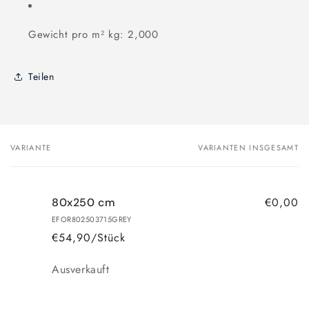
Gewicht pro m² kg: 2,000
Teilen
VARIANTE
VARIANTEN INSGESAMT
Dein
Warenkorb
€0,00
80x250 cm
EFOR802503715GREY
€54,90/Stück
Anzahl
Ausverkauft