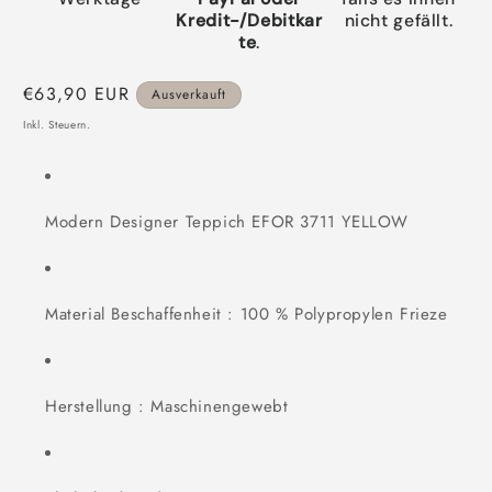
Kredit-/Debitkar
nicht gefällt.
te
.
Normaler
€63,90 EUR
Ausverkauft
Preis
Inkl. Steuern.
Modern Designer Teppich EFOR 3711 YELLOW
Material Beschaffenheit : 100 % Polypropylen Frieze
Herstellung : Maschinengewebt