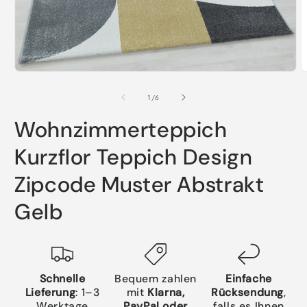
Medien
M
1
2
in
i
von
1
/
6
Modal
M
öffnen
ö
Wohnzimmerteppich
Kurzflor Teppich Design
Zipcode Muster Abstrakt
Gelb
Schnelle
Bequem zahlen
Einfache
Lieferung
: 1–3
mit
Klarna,
Rücksendung
,
Werktage
PayPal oder
falls es Ihnen