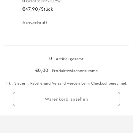
EFOR801503711YELLOW
€47,90/Stück
Anzahl
Ausverkauft
Wird
geladen ...
0
Artikel gesamt
€0,00
Produktzwischensumme
Inkl. Steuern. Rabatte und Versand werden beim Checkout berechnet.
Warenkorb ansehen