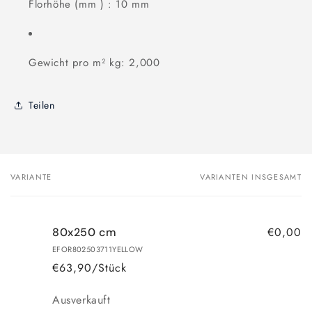
Florhöhe (mm ) : 10 mm
Gewicht pro m² kg: 2,000
Teilen
VARIANTE
VARIANTEN INSGESAMT
Dein
Warenkorb
€0,00
80x250 cm
EFOR802503711YELLOW
€63,90/Stück
Anzahl
Ausverkauft