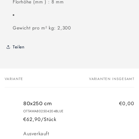
Florhöhe (mm ) : 8 mm
Gewicht pro m² kg: 2,300
Teilen
VARIANTE
VARIANTEN INSGESAMT
Dein
Warenkorb
€0,00
80x250 cm
OTTAWA802504204BLUE
€62,90/Stück
Anzahl
Ausverkauft