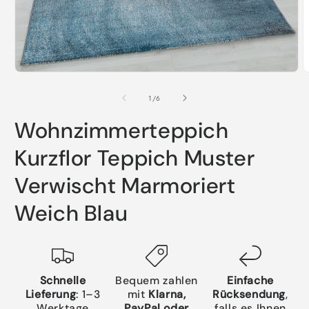
Medien
M
1
2
in
i
von
1
/
6
Modal
M
öffnen
ö
Wohnzimmerteppich
Kurzflor Teppich Muster
Verwischt Marmoriert
Weich Blau
Schnelle
Bequem zahlen
Einfache
Lieferung
: 1–3
mit
Klarna,
Rücksendung
,
Werktage
PayPal oder
falls es Ihnen