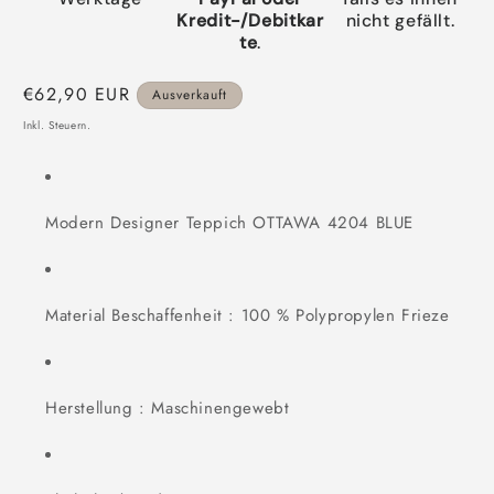
Kredit-/Debitkar
nicht gefällt.
te
.
Normaler
€62,90 EUR
Ausverkauft
Preis
Inkl. Steuern.
Modern Designer Teppich OTTAWA 4204 BLUE
Material Beschaffenheit : 100 % Polypropylen Frieze
Herstellung : Maschinengewebt