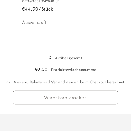
OTTAWA801504204BLUE
€44,90/Stück
Anzahl
Ausverkauft
Wird
geladen ...
0
Artikel gesamt
€0,00
Produktzwischensumme
Inkl. Steuern. Rabatte und Versand werden beim Checkout berechnet.
Warenkorb ansehen