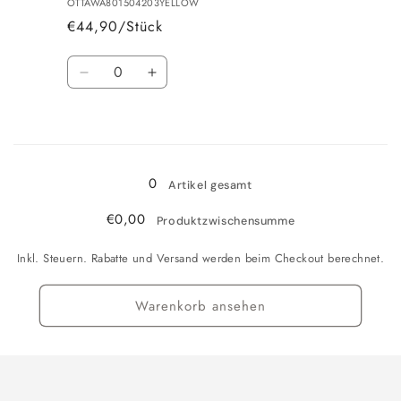
OTTAWA801504203YELLOW
€44,90/Stück
Anzahl
Verringere
Erhöhe
die
die
Menge
Menge
Wird
für
für
80x150
80x150
geladen ...
cm
cm
0
Artikel gesamt
€0,00
Produktzwischensumme
Inkl. Steuern. Rabatte und Versand werden beim Checkout berechnet.
Warenkorb ansehen