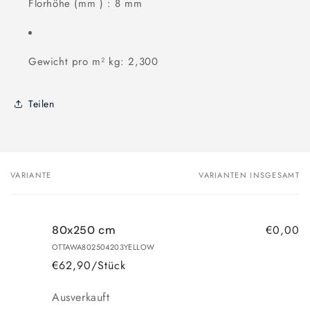
Florhöhe (mm ) : 8 mm
Gewicht pro m² kg: 2,300
Teilen
VARIANTE
VARIANTEN INSGESAMT
Dein
Warenkorb
€0,00
80x250 cm
OTTAWA802504203YELLOW
€62,90/Stück
Anzahl
Ausverkauft