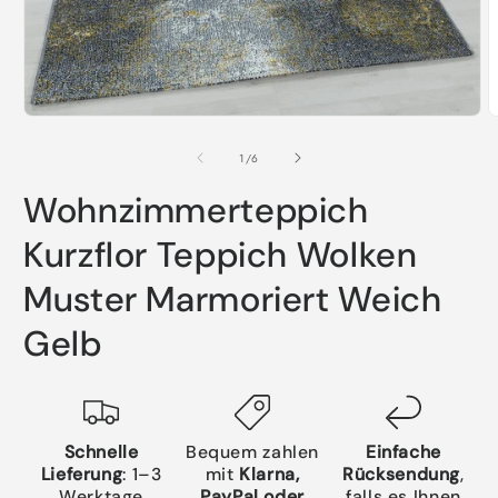
Medien
M
1
2
in
i
von
1
/
6
Modal
M
öffnen
ö
Wohnzimmerteppich
Kurzflor Teppich Wolken
Muster Marmoriert Weich
Gelb
Schnelle
Bequem zahlen
Einfache
Lieferung
: 1–3
mit
Klarna,
Rücksendung
,
Werktage
PayPal oder
falls es Ihnen